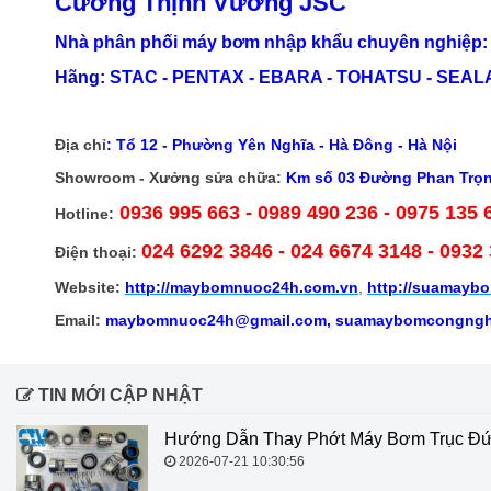
Cường Thịnh Vương JSC
Nhà phân phối máy bơm nhập khẩu chuyên nghiệp: 
Hãng:
STAC - PENTAX - EBARA - TOHATSU - SEALAN
Địa chỉ
:
Tổ 12 - Phường Yên Nghĩa - Hà Đông - Hà Nội
Showroom - Xưởng sửa chữa:
Km số 03 Đường Phan Trọng
0936 995 663 - 0989 490 236 - 0975 135 
Hotline:
024 6292 3846
- 024 6674 3148 - 0932
Điện thoại:
Website:
http://
maybomnuoc24h.com.vn
,
http://suamayb
Email:
maybomnuoc24h@gmail.com, suamaybomcongngh
TIN MỚI CẬP NHẬT
Hướng Dẫn Thay Phớt Máy Bơm Trục Đứn
2026-07-21 10:30:56