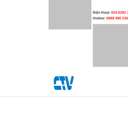
Điện thoại:
024 6292 3846 - 024 6674 3148
Hotline:
0989 490 236 - 0936 995 663 - 0975 135 
SHOWROOM HÀ NỘI
Địa chỉ:
Km số 03 Đường Phan Trọng Tuệ, Xã Thanh 
Điện thoại:
024 6292 3846 - 024 6674 3148
Hotline:
0989 490 236 - 0936 995 663 - 0975 135 
Cường Thịnh Vương
8.8
/
10
6868
Phiếu Bầu