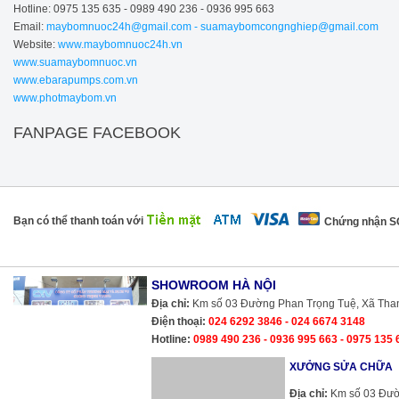
Hotline: 0975 135 635 - 0989 490 236 - 0936 995 663
Email:
maybomnuoc24h@gmail.com - suamaybomcongnghiep@gmail.com
Website:
www.maybomnuoc24h.vn
www.suamaybomnuoc.vn
www.ebarapumps.com.vn
www.photmaybom.vn
FANPAGE FACEBOOK
Bạn có thể thanh toán với
Chứng nhận 
SHOWROOM HÀ NỘI
Địa chỉ:
Km số 03 Đường Phan Trọng Tuệ, Xã Thanh 
Điện thoại:
024 6292 3846 - 024 6674 3148
Hotline:
0989 490 236 - 0936 995 663 - 0975 135 
XƯỞNG SỬA CHỮA
Địa chỉ:
Km số 03 Đường Phan Trọng Tuệ, Xã Thanh 