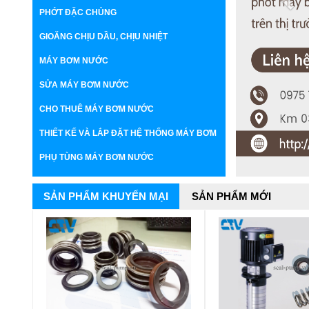
PHỚT ĐẶC CHỦNG
GIOĂNG CHỊU DẦU, CHỊU NHIỆT
MÁY BƠM NƯỚC
SỬA MÁY BƠM NƯỚC
CHO THUÊ MÁY BƠM NƯỚC
THIẾT KẾ VÀ LẮP ĐẶT HỆ THỐNG MÁY BƠM
PHỤ TÙNG MÁY BƠM NƯỚC
SẢN PHẨM KHUYẾN MẠI
SẢN PHẨM MỚI