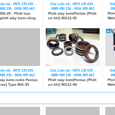
iên hệ - 0975 135 635 -
Giá: Liên hệ - 0975 135 635 -
Giá
490 236 - 0936 995 663
0989 490 236 - 0936 995 663
09
NS-25 - Phớt trục
Phớt máy bơmPentax (Phớt
Phớ
 phớt máy bơm công
cơ khí) MG12-45
Walr
p NNS-25
iên hệ - 0975 135 635 -
490 236 - 0936 995 663
máy bơm nước Pentax
cao) Type BIA-35
Giá: Liên hệ - 0975 135 635 -
Giá
0989 490 236 - 0936 995 663
09
Phớt máy bơmPentax (Phớt
Phớ
cơ khí) MG12-48
Walr
iên hệ - 0975 135 635 -
Giá: Liên hệ - 0975 135 635 -
Giá