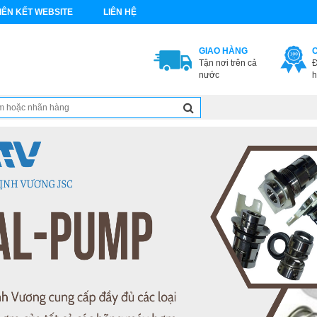
IÊN KẾT WEBSITE
LIÊN HỆ
GIAO HÀNG
Tận nơi trên cả
Đ
nước
h