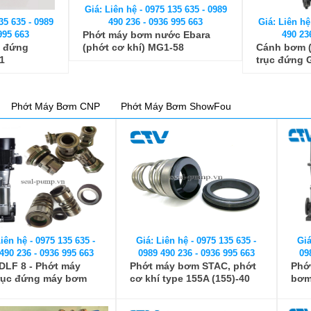
Giá: Liên hệ - 0975 135 635 - 0989
35 635 - 0989
Giá: Liên hệ
490 236 - 0936 995 663
995 663
490 23
Phớt máy bơm nước Ebara
c đứng
Cánh bơm (
(phớt cơ khí) MG1-58
1
trục đứng 
Phớt Máy Bơm CNP
Phớt Máy Bơm ShowFou
iên hệ - 0975 135 635 -
Giá: Liên hệ - 0975 135 635 -
Giá
490 236 - 0936 995 663
0989 490 236 - 0936 995 663
09
DLF 8 - Phớt máy
Phớt máy bơm STAC, phớt
Phớ
rục đứng máy bơm
cơ khí type 155A (155)-40
bơm
LF 8 - 4
(phốt bơm)