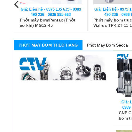
 0989
Giá: Liên hệ - 0975 135 635 - 0989
Giá: Liên hệ - 0975 1
490 236 - 0936 995 663
490 236 - 0936 
 cơ
Phớt máy bơmPentax (Phớt
Phớt máy bơm trụ
ốt
cơ khí) MG12-45
Walrus TPK 2T 11-1
PHỚT MÁY BƠM THEO HÃNG
Phớt Máy Bơm Seoca
Giá: L
0989 
CNP C
bơm t
CNP CD