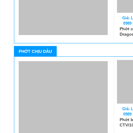
Giá: L
0989 
Phớt 
Drago
PHỚT CHỊU DẦU
Giá: L
0989 
Phớt 
CTV/1