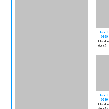
0989 
Phớt 
đa tần
200, P
Giá: L
0989 
Phớt 
đa tần
30, Ph