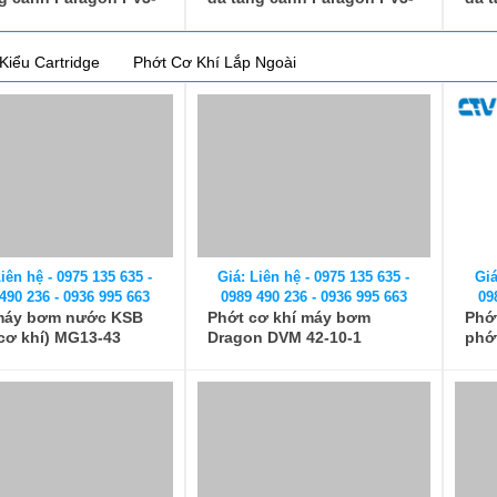
Kiểu Cartridge
Phớt Cơ Khí Lắp Ngoài
iên hệ - 0975 135 635 -
490 236 - 0936 995 663
máy bơm nước KSB
cơ khí) MG13-43
Giá: Liên hệ - 0975 135 635 -
Giá
0989 490 236 - 0936 995 663
09
Phớt cơ khí máy bơm
Phớt
Dragon DVM 42-10-1
phớ
Giá: Liên hệ - 0975 135 635 -
0989 490 236 - 0936 995 663
Phớt máy bơm nước KSB
(phớt cơ khí) MG13-48