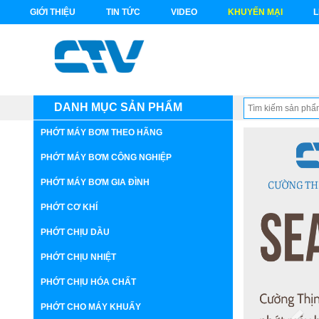
GIỚI THIỆU
TIN TỨC
VIDEO
KHUYẾN MẠI
L
DANH MỤC SẢN PHẨM
PHỚT MÁY BƠM THEO HÃNG
PHỚT MÁY BƠM CÔNG NGHIỆP
PHỚT MÁY BƠM GIA ĐÌNH
PHỚT CƠ KHÍ
PHỚT CHỊU DẦU
PHỚT CHỊU NHIỆT
PHỚT CHỊU HÓA CHẤT
PHỚT CHO MÁY KHUẤY