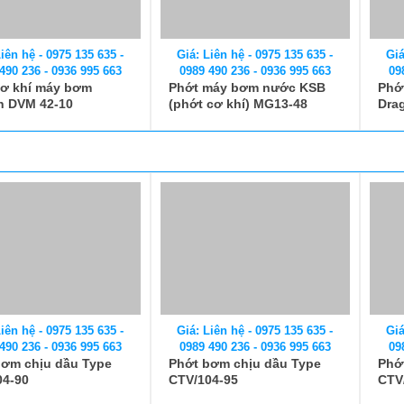
iên hệ - 0975 135 635 -
Giá
490 236 - 0936 995 663
09
cơ khí máy bơm
Phớ
n DVM 42-10
Dra
iên hệ - 0975 135 635 -
Giá: Liên hệ - 0975 135 635 -
Giá
490 236 - 0936 995 663
0989 490 236 - 0936 995 663
09
bơm chịu dầu Type
Phớt bơm chịu dầu Type
Phớ
04-90
CTV/104-95
CTV