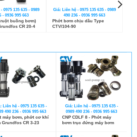
 - 0975 135 635 - 0989
Giá: Liên hệ - 0975 135 635 - 0989
Giá:
6 - 0936 995 663
490 236 - 0936 995 663
ruột buồng bơm)
Phớt bơm chịu dầu Type
Máy
Grundfos CR 20-4
CTV/104-90
N50
: Liên hệ - 0975 135 635 -
Giá: Liên hệ - 0975 135 635 -
89 490 236 - 0936 995 663
0989 490 236 - 0936 995 663
t máy bơm, phớt cơ khí
CNP CDLF 8 - Phớt máy
 Grundfos CR 3-23
bơm trục đứng máy bơm
CNP CDLF 8 - 5