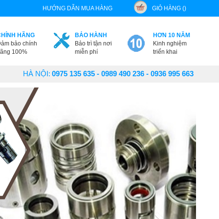
HƯỚNG DẪN MUA HÀNG
GIỎ HÀNG ()
CHÍNH HÃNG
BẢO HÀNH
HƠN 10 NĂM
ảm bảo chính
Bảo trì tận nơi
Kinh nghiệm
ãng 100%
miễn phí
triển khai
HÀ NỘI:
0975 135 635 - 0989 490 236 - 0936 995 663