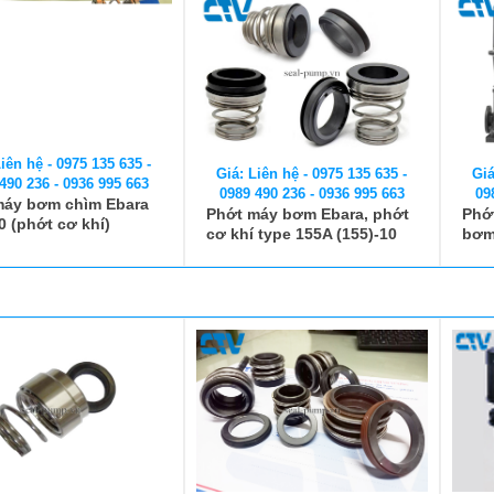
iên hệ - 0975 135 635 -
Giá: Liên hệ - 0975 135 635 -
Giá
490 236 - 0936 995 663
0989 490 236 - 0936 995 663
09
máy bơm chìm Ebara
Phớt máy bơm Ebara, phớt
Phớ
 (phớt cơ khí)
cơ khí type 155A (155)-10
bơm
(phốt bơm)