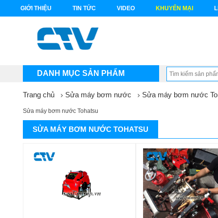
GIỚI THIỆU
TIN TỨC
VIDEO
KHUYẾN MẠI
L
DANH MỤC SẢN PHẨM
Trang chủ
Sửa máy bơm nước
Sửa máy bơm nước To
Sửa máy bơm nước Tohatsu
SỬA MÁY BƠM NƯỚC TOHATSU