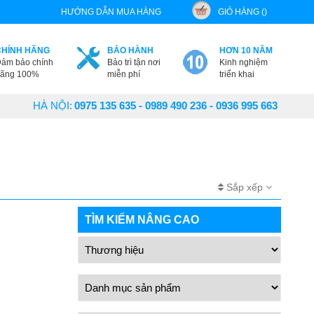
HƯỚNG DẪN MUA HÀNG
GIỎ HÀNG ()
CHÍNH HÃNG
BẢO HÀNH
HƠN 10 NĂM
ảm bảo chính
Bảo trì tận nơi
Kinh nghiệm
ãng 100%
miễn phí
triển khai
HÀ NỘI:
0975 135 635 - 0989 490 236 - 0936 995 663
Sắp xếp
TÌM KIẾM NÂNG CAO