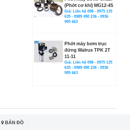
(Phớt cơ khí) MG12-45
Giá: Liên hệ 098 - 0975 135
635 - 0989 490 236 - 0936
995 663
Phớt máy bơm trục
đứng Walrus TPK 2T
11-11
Giá: Liên hệ 098 - 0975 135
635 - 0989 490 236 - 0936
995 663
BẢN ĐỒ