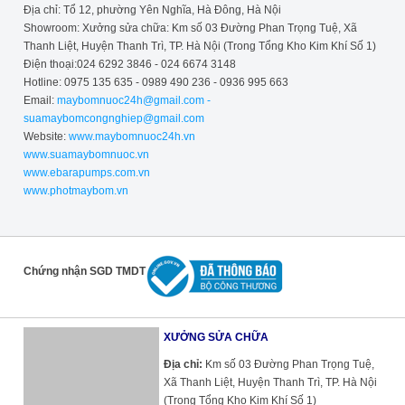
Địa chỉ: Tổ 12, phường Yên Nghĩa, Hà Đông, Hà Nội
Showroom: Xưởng sửa chữa: Km số 03 Đường Phan Trọng Tuệ, Xã
Thanh Liệt, Huyện Thanh Trì, TP. Hà Nội (Trong Tổng Kho Kim Khí Số 1)
Điện thoại:024 6292 3846 - 024 6674 3148
Hotline: 0975 135 635 - 0989 490 236 - 0936 995 663
Email:
maybomnuoc24h@gmail.com -
suamaybomcongnghiep@gmail.com
Website:
www.maybomnuoc24h.vn
www.suamaybomnuoc.vn
www.ebarapumps.com.vn
www.photmaybom.vn
Chứng nhận SGD TMDT
XƯỞNG SỬA CHỮA
Địa chỉ:
Km số 03 Đường Phan Trọng Tuệ,
Xã Thanh Liệt, Huyện Thanh Trì, TP. Hà Nội
(Trong Tổng Kho Kim Khí Số 1)