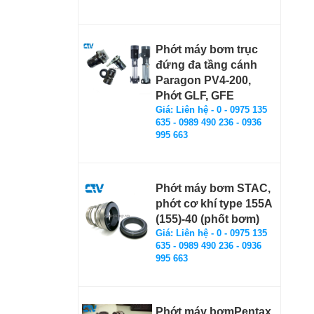
Phớt máy bơm trục
đứng đa tầng cánh
Paragon PV4-200,
Phớt GLF, GFE
Giá: Liên hệ - 0 - 0975 135
635 - 0989 490 236 - 0936
995 663
Phớt máy bơm STAC,
phớt cơ khí type 155A
(155)-40 (phốt bơm)
Giá: Liên hệ - 0 - 0975 135
635 - 0989 490 236 - 0936
995 663
Phớt máy bơmPentax