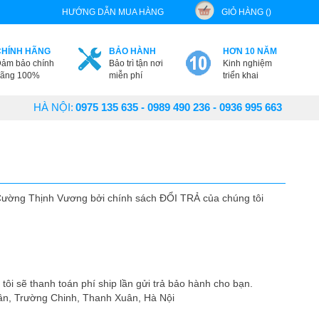
HƯỚNG DẪN MUA HÀNG
GIỎ HÀNG ()
CHÍNH HÃNG
BẢO HÀNH
HƠN 10 NĂM
ảm bảo chính
Bảo trì tận nơi
Kinh nghiệm
ãng 100%
miễn phí
triển khai
HÀ NỘI:
0975 135 635 - 0989 490 236 - 0936 995 663
 Cường Thịnh Vương bởi chính sách ĐỔI TRẢ của chúng tôi
 tôi sẽ thanh toán phí ship lần gửi trả bảo hành cho bạn.
ân, Trường Chinh, Thanh Xuân, Hà Nội