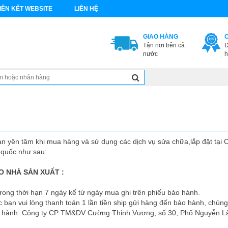
IÊN KẾT WEBSITE
LIÊN HỆ
GIAO HÀNG
Tận nơi trên cả
Đ
nước
h
àn yên tâm khi mua hàng và sử dụng các dịch vụ sửa chữa,lắp đặt tại
 quốc như sau:
DO NHÀ SẢN XUẤT :
 trong thời hạn 7 ngày kể từ ngày mua ghi trên phiếu bảo hành.
c bạn vui lòng thanh toán 1 lần tiền ship gửi hàng đến bảo hành, chúng
ảo hành: Công ty CP TM&DV Cường Thịnh Vương, số 30, Phố Nguyễn L