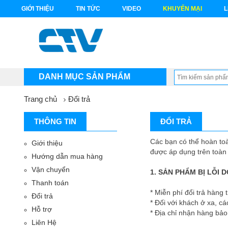
GIỚI THIỆU
TIN TỨC
VIDEO
KHUYẾN MẠI
L
DANH MỤC SẢN PHẨM
Trang chủ
Đổi trả
THÔNG TIN
ĐỔI TRẢ
Các bạn có thể hoàn to
Giới thiệu
được áp dụng trên toàn
Hướng dẫn mua hàng
Vận chuyển
1. SẢN PHẨM BỊ LỖI 
Thanh toán
* Miễn phí đổi trả hàng
Đổi trả
* Đối với khách ở xa, cá
Hỗ trợ
* Địa chỉ nhận hàng b
Liên Hệ