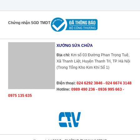
Chứng nhận SGD TMDT
XƯỞNG SỬA CHỮA
Địa chỉ:
Km số 03 Đường Phan Trọng Tuệ,
Xã Thanh Liệt, Huyện Thanh Trì, TP. Hà Nội
(Trong Tổng Kho Kim Khí Số 1)
Điện thoại:
024 6292 3846 - 024 6674 3148
Hotline:
0989 490 236 - 0936 995 663 -
0975 135 635
Cường Thịnh Vương
8.8
/
10
6868
Phiếu Bầu