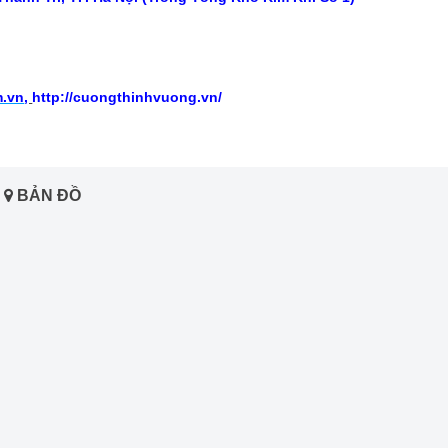
m.vn
,
http://cuongthinhvuong.vn/
BẢN ĐỒ