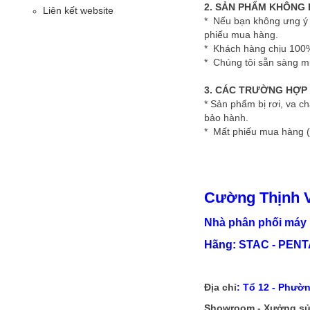
2. SẢN PHẨM KHÔNG B
Liên kết website
* Nếu bạn không ưng ý 
phiếu mua hàng.
* Khách hàng chịu 100% 
* Chúng tôi sẵn sàng m
3. CÁC TRƯỜNG HỢP
* Sản phẩm bị rơi, va c
bảo hành.
* Mất phiếu mua hàng (
Cường Thịnh 
Nhà phân phối máy 
Hãng:
STAC - PENTA
Địa chỉ
:
Tổ 12 - Phườn
Showroom - Xưởng sử