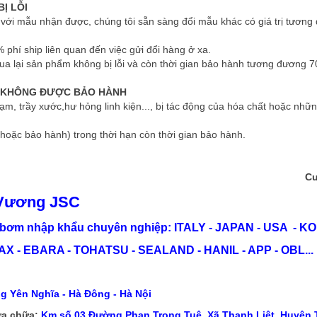
Ị LỖI
với mẫu nhận được, chúng tôi sẵn sàng đổi mẫu khác có giá trị tương
phí ship liên quan đến việc gửi đổi hàng ở xa.
ua lại sản phẩm không bị lỗi và còn thời gian bảo hành tương đương 7
 KHÔNG ĐƯỢC BẢO HÀNH
hạm, trầy xước,hư hỏng linh kiện..., bị tác động của hóa chất hoặc nh
hoặc bảo hành) trong thời hạn còn thời gian bảo hành.
Cư
Vương JSC
bơm nhập khẩu chuyên nghiệp: ITALY - JAPAN - USA - KO
X - EBARA - TOHATSU - SEALAND - HANIL - APP - OBL...
g Yên Nghĩa - Hà Đông - Hà Nội
a chữa:
Km số 03 Đường Phan Trọng Tuệ, Xã Thanh Liệt, Huyện T