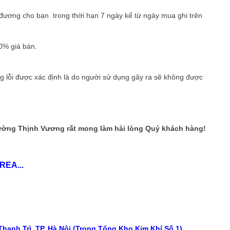
 đương cho bạn trong thời hạn 7 ngày kể từ ngày mua ghi trên
0% giá bán.
ững lỗi được xác định là do người sử dụng gây ra sẽ không được
ờng Thịnh Vương rất mong làm hài lòng Quý khách hàng!
REA...
hanh Trì, TP. Hà Nội (Trong Tổng Kho Kim Khí Số 1)