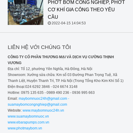
PHỚT BƠM CÔNG NGHIỆP, PHỚT
CƠ KHÍ GIA CÔNG THEO YÊU
CẦU
2022-04-15 14:04:53
LIÊN HỆ VỚI CHÚNG TÔI
CÔNG TY CỔ PHẦN THƯƠNG MẠI VÀ DỊCH VỤ CƯỜNG THỊNH
VƯƠNG
Địa chỉ: Tổ 12, phường Yên Nghĩa, Hà Đông, Hà Nội
Showroom: Xưởng sửa chữa: Km số 03 Đường Phan Trọng Tuệ, Xã
Thanh Liệt, Huyện Thanh Trì, TP. Hà Nội (Trong Tổng Kho Kim Khí Số 1)
Điện thoại:024 6292 3846 - 024 6674 3148
Hotline: 0975 135 635 - 0989 490 236 - 0936 995 663
Email:
maybomnuoc24h@gmail.com -
suamaybomcongnghiep@gmail.com
Website:
www.maybomnuoc24h.vn
www.suamaybomnuoc.vn
www.ebarapumps.com.vn
www.photmaybom.vn