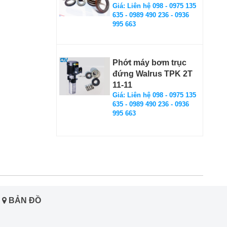
Giá: Liên hệ 098 - 0975 135
635 - 0989 490 236 - 0936
995 663
Phớt máy bơm trục
đứng Walrus TPK 2T
11-11
Giá: Liên hệ 098 - 0975 135
635 - 0989 490 236 - 0936
995 663
BẢN ĐỒ