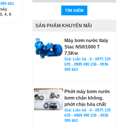
 995 663
 máy
TÌM KIẾM
, 4, 6
SẢN PHẨM KHUYẾN MÃI
Máy bơm nước Italy
Stac N50/1000 T
7,5Kw
Giá: Liên hệ - 0 - 0975 135
635 - 0989 490 236 - 0936
995 663
Phớt máy bơm nước
bơm chân không,
phớt chịu hóa chất
Giá: Liên hệ - 0 - 0975 135
635 - 0989 490 236 - 0936
995 663