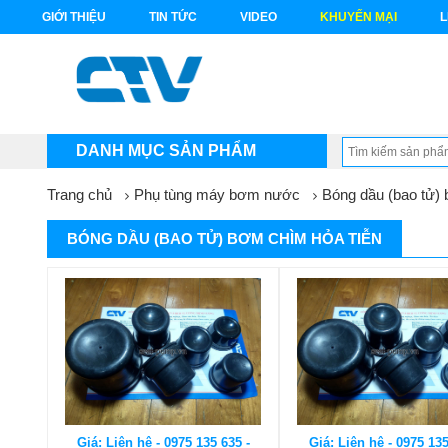
GIỚI THIỆU
TIN TỨC
VIDEO
KHUYẾN MẠI
L
DANH MỤC SẢN PHẨM
Trang chủ
Phụ tùng máy bơm nước
Bóng dầu (bao tử) 
BÓNG DẦU (BAO TỬ) BƠM CHÌM HỎA TIỄN
Giá: Liên hệ - 0975 135 635 -
Giá: Liên hệ - 0975 135