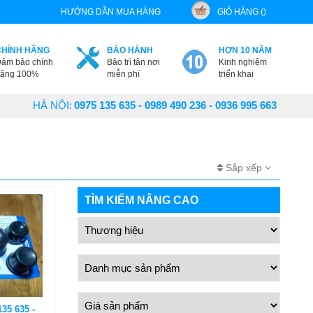
HƯỚNG DẪN MUA HÀNG
GIỎ HÀNG ()
CHÍNH HÃNG
BẢO HÀNH
HƠN 10 NĂM
ảm bảo chính
Bảo trì tận nơi
Kinh nghiệm
ãng 100%
miễn phí
triển khai
HÀ NỘI:
0975 135 635 - 0989 490 236 - 0936 995 663
Sắp xếp
TÌM KIẾM NÂNG CAO
135 635 -