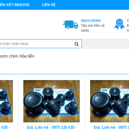
IÊN KẾT WEBSITE
LIÊN HỆ
GIAO HÀNG
Tận nơi trên cả
Đ
nước
h
bơm chìm hỏa tiễn
 635 -
Giá: Liên hệ - 0975 135 635 -
Giá: Liên hệ - 0975 