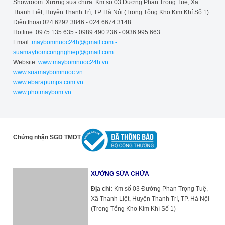
Showroom: Xưởng sửa chữa: Km số 03 Đường Phan Trọng Tuệ, Xã
Thanh Liệt, Huyện Thanh Trì, TP. Hà Nội (Trong Tổng Kho Kim Khí Số 1)
Điện thoại:024 6292 3846 - 024 6674 3148
Hotline: 0975 135 635 - 0989 490 236 - 0936 995 663
Email:
maybomnuoc24h@gmail.com -
suamaybomcongnghiep@gmail.com
Website:
www.maybomnuoc24h.vn
www.suamaybomnuoc.vn
www.ebarapumps.com.vn
www.photmaybom.vn
Chứng nhận SGD TMDT
XƯỞNG SỬA CHỮA
Địa chỉ:
Km số 03 Đường Phan Trọng Tuệ,
Xã Thanh Liệt, Huyện Thanh Trì, TP. Hà Nội
(Trong Tổng Kho Kim Khí Số 1)