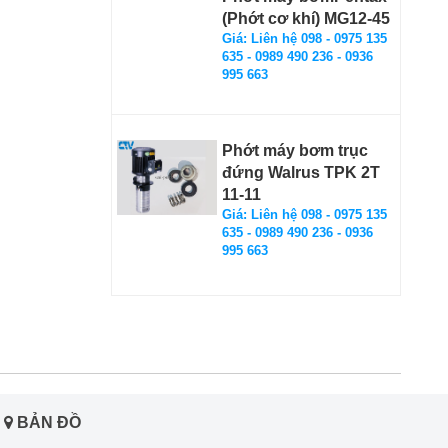
(Phớt cơ khí) MG12-45
Giá: Liên hệ 098 - 0975 135
635 - 0989 490 236 - 0936
995 663
Phớt máy bơm trục
đứng Walrus TPK 2T
11-11
Giá: Liên hệ 098 - 0975 135
635 - 0989 490 236 - 0936
995 663
BẢN ĐỒ