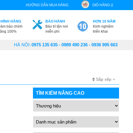
HƯỚNG DẪN MUA HÀNG
GIỎ HÀNG ()
CHÍNH HÃNG
BẢO HÀNH
HƠN 10 NĂM
ảm bảo chính
Bảo trì tận nơi
Kinh nghiệm
ãng 100%
miễn phí
triển khai
HÀ NỘI:
0975 135 635 - 0989 490 236 - 0936 995 663
Sắp xếp
TÌM KIẾM NÂNG CAO