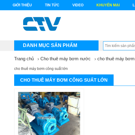
GIỚI THIỆU
TIN TỨC
VIDEO
KHUYẾN MẠI
L
DANH MỤC SẢN PHẨM
Trang chủ
Cho thuê máy bơm nước
cho thuê máy bơm 
cho thuê máy bơm công suất lớn
CHO THUÊ MÁY BƠM CÔNG SUẤT LỚN