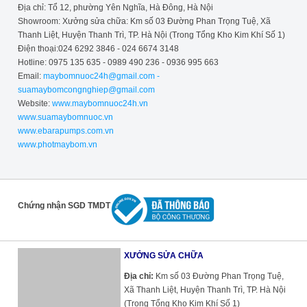
Địa chỉ: Tổ 12, phường Yên Nghĩa, Hà Đông, Hà Nội
Showroom: Xưởng sửa chữa: Km số 03 Đường Phan Trọng Tuệ, Xã
Thanh Liệt, Huyện Thanh Trì, TP. Hà Nội (Trong Tổng Kho Kim Khí Số 1)
Điện thoại:024 6292 3846 - 024 6674 3148
Hotline: 0975 135 635 - 0989 490 236 - 0936 995 663
Email:
maybomnuoc24h@gmail.com -
suamaybomcongnghiep@gmail.com
Website:
www.maybomnuoc24h.vn
www.suamaybomnuoc.vn
www.ebarapumps.com.vn
www.photmaybom.vn
Chứng nhận SGD TMDT
XƯỞNG SỬA CHỮA
Địa chỉ:
Km số 03 Đường Phan Trọng Tuệ,
Xã Thanh Liệt, Huyện Thanh Trì, TP. Hà Nội
(Trong Tổng Kho Kim Khí Số 1)