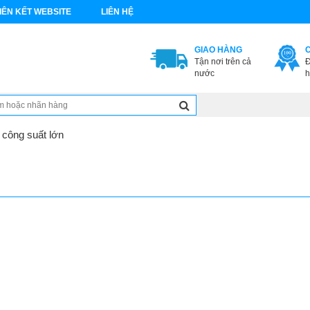
IÊN KẾT WEBSITE
LIÊN HỆ
GIAO HÀNG
Tận nơi trên cả
Đ
nước
h
công suất lớn