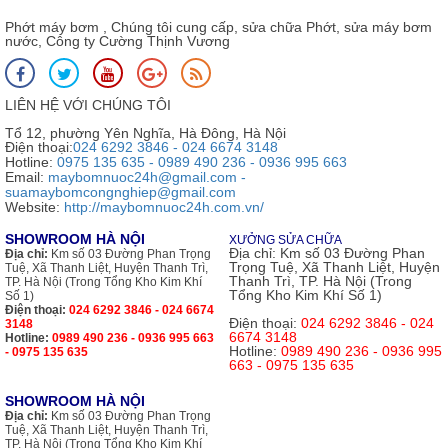
Phớt máy bơm , Chúng tôi cung cấp, sửa chữa Phớt, sửa máy bơm
nước, Công ty Cường Thịnh Vương
LIÊN HỆ VỚI CHÚNG TÔI
Tổ 12, phường Yên Nghĩa, Hà Đông, Hà Nội
Điện thoại:
024 6292 3846 - 024 6674 3148
Hotline:
0975 135 635 - 0989 490 236 - 0936 995 663
Email:
maybomnuoc24h@gmail.com -
suamaybomcongnghiep@gmail.com
Website:
http://maybomnuoc24h.com.vn/
SHOWROOM HÀ NỘI
XƯỞNG SỬA CHỮA
Địa chỉ:
Km số 03 Đường Phan
Địa chỉ:
Km số 03 Đường Phan Trọng
Trọng Tuệ, Xã Thanh Liệt, Huyện
Tuệ, Xã Thanh Liệt, Huyện Thanh Trì,
Thanh Trì, TP. Hà Nội (Trong
TP. Hà Nội (Trong Tổng Kho Kim Khí
Tổng Kho Kim Khí Số 1)
Số 1)
Điện thoại:
024 6292 3846 - 024 6674
Điện thoại:
024 6292 3846 - 024
3148
6674 3148
Hotline:
0989 490 236 - 0936 995 663
Hotline:
0989 490 236 - 0936 995
- 0975 135 635
663 - 0975 135 635
SHOWROOM HÀ NỘI
Địa chỉ:
Km số 03 Đường Phan Trọng
Tuệ, Xã Thanh Liệt, Huyện Thanh Trì,
TP. Hà Nội (Trong Tổng Kho Kim Khí