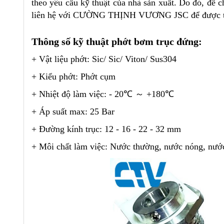
theo yêu cầu kỹ thuật của nhà sản xuất. Do đó, đ
liên hệ với CƯỜNG THỊNH VƯƠNG JSC để được tư v
Thông số kỹ thuật phớt bơm trục đứng:
+ Vật liệu phớt: Sic/ Sic/ Viton/ Sus304
+ Kiểu phớt: Phớt cụm
+ Nhiệt độ làm việc: - 20℃ ～ +180℃
+ Áp suất max: 25 Bar
+ Đường kính trục: 12 - 16 - 22 - 32 mm
+ Môi chất làm việc: Nước thường, nước nóng, nước 