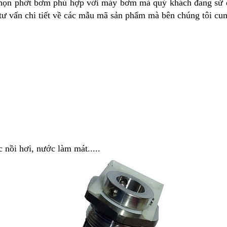
ể chọn phớt bơm phù hợp với máy bơm mà quý khách đang sử
ấn chi tiết về các mẫu mã sản phẩm mà bên chúng tôi cun
nồi hơi, nước làm mát.....