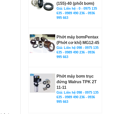
(155)-40 (phốt bơm)
Giá: Liên hệ - 0 - 0975 135
635 - 0989 490 236 - 0936
995 663
Phớt máy bơmPentax
(Phớt cơ khí) MG12-45
Giá: Liên hệ 098 - 0975 135
635 - 0989 490 236 - 0936
995 663
Phớt máy bơm trục
đứng Walrus TPK 2T
11-11
Giá: Liên hệ 098 - 0975 135
635 - 0989 490 236 - 0936
995 663