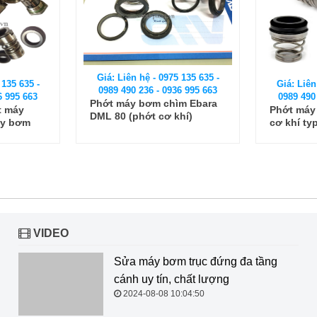
Giá: Liên hệ - 0975 135 635 -
 135 635 -
Giá: Liên
0989 490 236 - 0936 995 663
6 995 663
0989 490
Phớt máy bơm chìm Ebara
t máy
Phớt máy
DML 80 (phớt cơ khí)
áy bơm
cơ khí ty
(phốt bơ
VIDEO
Sửa máy bơm trục đứng đa tầng cánh uy tín, chất
lượng
2024-08-08 10:04:50