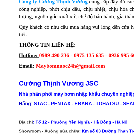
Công ty Cường Thịnh Vương
cung cấp đầy đủ cá
công nghiệp, phớt chịu dầu, chịu nhiệt, chịu hóa
lượng, nguồn gốc xuất xứ, chế độ bảo hành, gía thàn
Qúy khách có nhu cầu mua hàng vui lòng đến cửa 
tiết.
THÔNG TIN LIÊN HỆ:
Hotline:
0989 490 236 - 0975 135 635 - 0936 995 6
Email:
Maybomnuoc24h@gmail.com
Cường Thịnh Vương JSC
Nhà phân phối máy bơm nhập khẩu chuyên nghiệp
Hãng:
STAC - PENTAX - EBARA - TOHATSU - SEALA
Địa chỉ
:
Tổ 12 - Phường Yên Nghĩa - Hà Đông - Hà Nội
Showroom - Xưởng sửa chữa:
Km số 03 Đường Phan Trọ