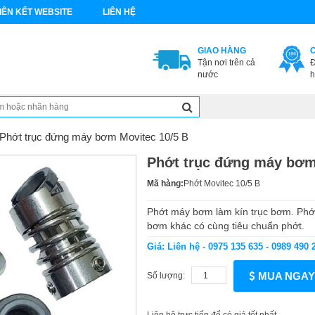
IÊN KẾT WEBSITE
LIÊN HỆ
GIAO HÀNG
Tận nơi trên cả
Đ
nước
h
Phớt trục đứng máy bơm Movitec 10/5 B
Phớt trục đứng máy bơm
Mã hàng:
Phớt Movitec 10/5 B
Phớt máy bơm làm kín trục bơm. Ph
bơm khác có cùng tiêu chuẩn phớt.
Giá: Liên hệ - 0975 135 635 - 0989 490 
MUA NGAY
Số lượng: