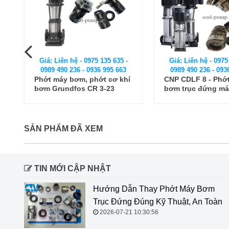
Giá: Liên hệ - 0975 135 635 -
Giá: Liên hệ - 0975
0989 490 236 - 0936 995 663
0989 490 236 - 093
Phớt máy bơm, phớt cơ khí
CNP CDLF 8 - Phớ
bơm Grundfos CR 3-23
bơm trục đứng m
CNP CDLF 8 - 5
SẢN PHẨM ĐÃ XEM
TIN MỚI CẬP NHẬT
Hướng Dẫn Thay Phớt Máy Bơm
Trục Đứng Đúng Kỹ Thuật, An Toàn
2026-07-21 10:30:56