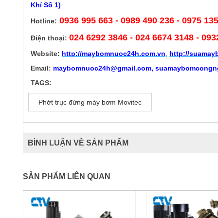
Khí Số 1)
0936 995 663 - 0989 490 236 - 0975 13
Hotline:
024 6292 3846
- 024 6674 3148 - 093
Điện thoại:
Website:
http://
maybomnuoc24h.com.vn
,
http://suama
Email:
maybomnuoc24h@gmail.com, suamaybomcongn
TAGS:
Phớt trục đứng máy bơm Movitec
BÌNH LUẬN VỀ SẢN PHẨM
SẢN PHẨM LIÊN QUAN