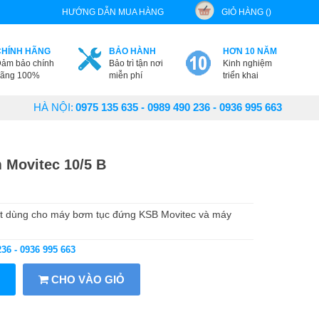
HƯỚNG DẪN MUA HÀNG
GIỎ HÀNG ()
CHÍNH HÃNG
BẢO HÀNH
HƠN 10 NĂM
ảm bảo chính
Bảo trì tận nơi
Kinh nghiệm
ãng 100%
miễn phí
triển khai
HÀ NỘI:
0975 135 635 - 0989 490 236 - 0936 995 663
 Movitec 10/5 B
ớt dùng cho máy bơm tục đứng KSB Movitec và máy
236 - 0936 995 663
CHO VÀO GIỎ