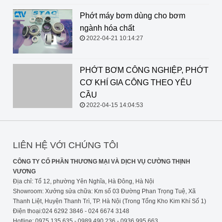
Phớt máy bơm dùng cho bơm
ngành hóa chất
2022-04-21 10:14:27
PHỚT BƠM CÔNG NGHIỆP, PHỚT
CƠ KHÍ GIA CÔNG THEO YÊU
CẦU
2022-04-15 14:04:53
LIÊN HỆ VỚI CHÚNG TÔI
CÔNG TY CỔ PHẦN THƯƠNG MẠI VÀ DỊCH VỤ CƯỜNG THỊNH
VƯƠNG
Địa chỉ: Tổ 12, phường Yên Nghĩa, Hà Đông, Hà Nội
Showroom: Xưởng sửa chữa: Km số 03 Đường Phan Trọng Tuệ, Xã
Thanh Liệt, Huyện Thanh Trì, TP. Hà Nội (Trong Tổng Kho Kim Khí Số 1)
Điện thoại:024 6292 3846 - 024 6674 3148
Hotline: 0975 135 635 - 0989 490 236 - 0936 995 663