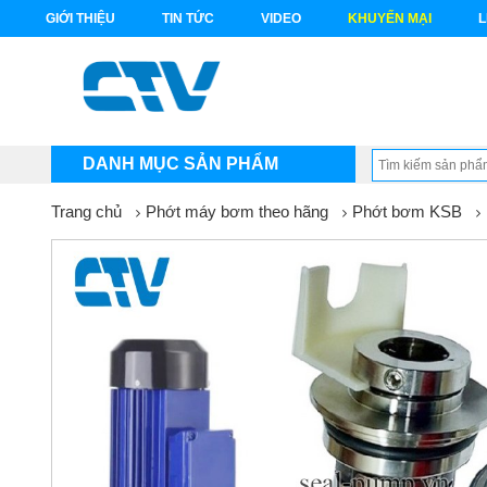
GIỚI THIỆU
TIN TỨC
VIDEO
KHUYẾN MẠI
L
DANH MỤC SẢN PHẨM
Trang chủ
Phớt máy bơm theo hãng
Phớt bơm KSB