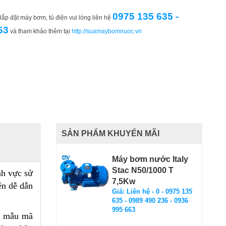
0975 135 635 -
ắp đặt máy bơm, tủ điện vui lòng liên hệ
63
và tham khảo thêm tại
http://suamaybomnuoc.vn
SẢN PHẨM KHUYẾN MÃI
Máy bơm nước Italy
Stac N50/1000 T
nh vực sử
7,5Kw
ên dễ dẫn
Giá: Liên hệ - 0 - 0975 135
635 - 0989 490 236 - 0936
995 663
i, mẫu mã