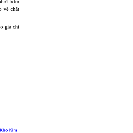
 phớt bơm
o về chất
o giá chi
 Kho Kim