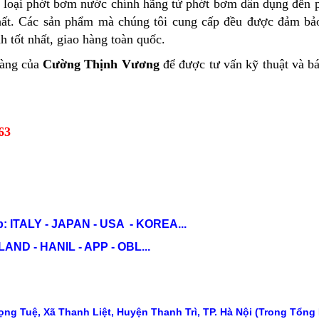
c loại phớt bơm nước chính hãng từ phớt bơm dân dụng đến
 chất. Các sản phẩm mà chúng tôi cung cấp đều được đảm bả
h tốt nhất, giao hàng toàn quốc.
hàng của
Cường Thịnh Vương
để được tư vấn kỹ thuật và bá
63
: ITALY - JAPAN - USA - KOREA...
ND - HANIL - APP - OBL...
ng Tuệ, Xã Thanh Liệt, Huyện Thanh Trì, TP. Hà Nội (Trong Tổng