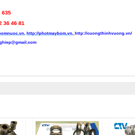
5 635
2 36 46 81
ybomnuoc.vn
,
http://photmaybom.vn
,
http://cuongthinhvuong.vn/
ghiep@gmail.com