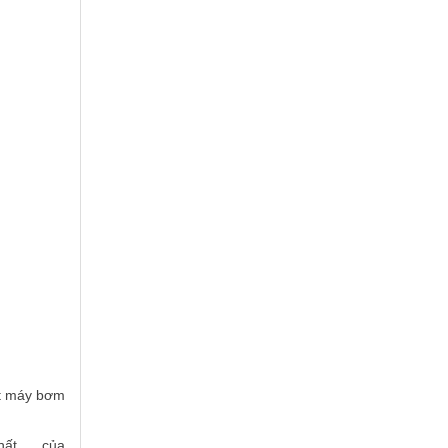
ớt máy bơm
t, ... của