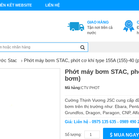
IÊN KẾT WEBSITE
LIÊN HỆ
GIAO HÀNG
Tận nơi trên cả
Đ
nước
h
ớc Stac
Phớt máy bơm STAC, phớt cơ khí type 155A (155)-40 (
Phớt máy bơm STAC, phớt
bơm)
Mã hàng:
CTV PHOT
Cường Thịnh Vương JSC cung cấp đầy
bơm trên thị trường như: Ebara, Pent
Grundfos, Dragon, Paragon, CNP, Alfa 
Giá: Liên hệ - 0975 135 635 - 0989 490 
MUA NGAY
Số lượng: