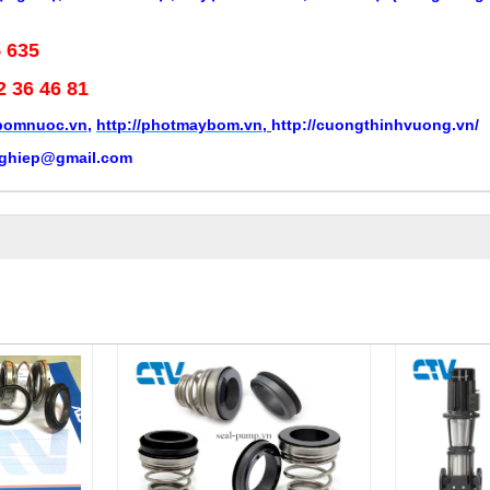
5 635
2 36 46 81
ybomnuoc.vn
,
http://photmaybom.vn
,
http://cuongthinhvuong.vn/
ghiep@gmail.com