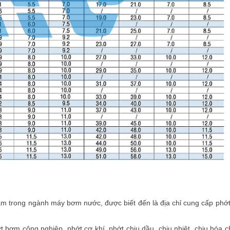
m trong ngành máy bơm nước, được biết đến là địa chỉ cung cấp ph
bơm công nghiệp, phớt cơ khí, phớt chịu dầu, chịu nhiệt, chịu hóa chấ