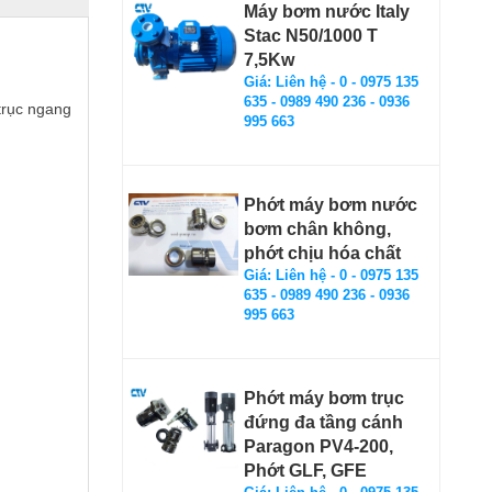
Máy bơm nước Italy
Stac N50/1000 T
7,5Kw
Giá: Liên hệ - 0 - 0975 135
635 - 0989 490 236 - 0936
trục ngang
995 663
Phớt máy bơm nước
bơm chân không,
phớt chịu hóa chất
Giá: Liên hệ - 0 - 0975 135
635 - 0989 490 236 - 0936
995 663
Phớt máy bơm trục
đứng đa tầng cánh
Paragon PV4-200,
Phớt GLF, GFE