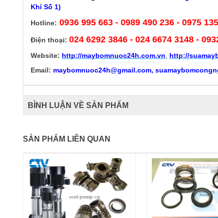
Khí Số 1)
0936 995 663 - 0989 490 236 - 0975 13
Hotline:
024 6292 3846
- 024 6674 3148 - 093
Điện thoại:
Website:
http://
maybomnuoc24h.com.vn
,
http://suama
Email:
maybomnuoc24h@gmail.com, suamaybomcongn
BÌNH LUẬN VỀ SẢN PHẨM
SẢN PHẨM LIÊN QUAN