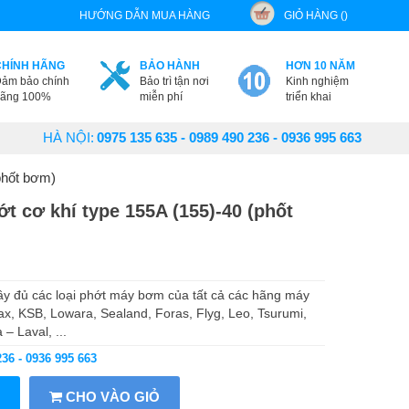
HƯỚNG DẪN MUA HÀNG
GIỎ HÀNG ()
CHÍNH HÃNG
BẢO HÀNH
HƠN 10 NĂM
ảm bảo chính
Bảo trì tận nơi
Kinh nghiệm
ãng 100%
miễn phí
triển khai
HÀ NỘI:
0975 135 635 - 0989 490 236 - 0936 995 663
phốt bơm)
 cơ khí type 155A (155)-40 (phốt
 đủ các loại phớt máy bơm của tất cả các hãng máy
ax, KSB, Lowara, Sealand, Foras, Flyg, Leo, Tsurumi,
– Laval, ...
236 - 0936 995 663
CHO VÀO GIỎ