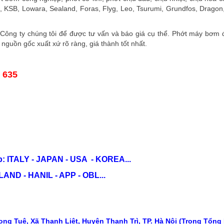
, KSB, Lowara, Sealand, Foras, Flyg, Leo, Tsurumi, Grundfos, Dragon
Công ty chúng tôi để được tư vấn và báo giá cụ thể. Phớt máy bơm
nguồn gốc xuất xứ rõ ràng, giá thành tốt nhất.
5 635
: ITALY - JAPAN - USA - KOREA...
ND - HANIL - APP - OBL...
ng Tuệ, Xã Thanh Liệt, Huyện Thanh Trì, TP. Hà Nội (Trong Tổng