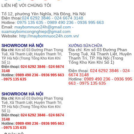
LIÊN HỆ VỚI CHÚNG TÔI
Tổ 12, phường Yên Nghĩa, Hà Đông, Hà Nội
Điện thoại:
024 6292 3846 - 024 6674 3148
Hotline:
0975 135 635 - 0989 490 236 - 0936 995 663
Email:
maybomnuoc24h@gmail.com -
suamaybomcongnghiep@gmail.com
Website:
http://maybomnuoc24h.com.vn/
SHOWROOM HÀ NỘI
XƯỞNG SỬA CHỮA
Địa chỉ:
Km số 03 Đường Phan
Địa chỉ:
Km số 03 Đường Phan Trọng
Trọng Tuệ, Xã Thanh Liệt, Huyện
Tuệ, Xã Thanh Liệt, Huyện Thanh Trì,
Thanh Trì, TP. Hà Nội (Trong
TP. Hà Nội (Trong Tổng Kho Kim Khí
Tổng Kho Kim Khí Số 1)
Số 1)
Điện thoại:
024 6292 3846 - 024 6674
Điện thoại:
024 6292 3846 - 024
3148
6674 3148
Hotline:
0989 490 236 - 0936 995 663
Hotline:
0989 490 236 - 0936 995
- 0975 135 635
663 - 0975 135 635
SHOWROOM HÀ NỘI
Địa chỉ:
Km số 03 Đường Phan Trọng
Tuệ, Xã Thanh Liệt, Huyện Thanh Trì,
TP. Hà Nội (Trong Tổng Kho Kim Khí
Số 1)
Điện thoại:
024 6292 3846 - 024 6674
3148
Hotline:
0989 490 236 - 0936 995 663
- 0975 135 635