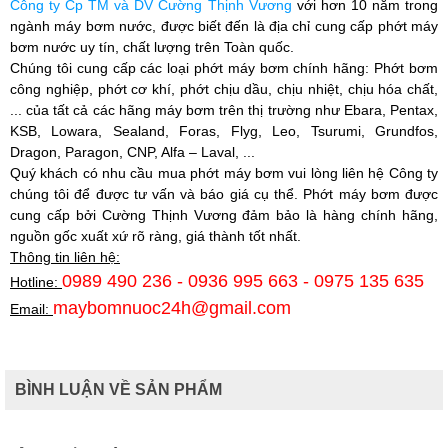
Công ty Cp TM và DV Cường Thịnh Vương
với hơn 10 năm trong
ngành máy bơm nước, được biết đến là địa chỉ cung cấp phớt máy
bơm nước uy tín, chất lượng trên Toàn quốc.
Chúng tôi cung cấp các loại phớt máy bơm chính hãng: Phớt bơm
công nghiệp, phớt cơ khí, phớt chịu dầu, chịu nhiệt, chịu hóa chất,
... của tất cả các hãng máy bơm trên thị trường như Ebara, Pentax,
KSB, Lowara, Sealand, Foras, Flyg, Leo, Tsurumi, Grundfos,
Dragon, Paragon, CNP, Alfa – Laval, ...
Quý khách có nhu cầu mua phớt máy bơm vui lòng liên hệ Công ty
chúng tôi để được tư vấn và báo giá cụ thể. Phớt máy bơm được
cung cấp bởi
Cường Thịnh Vương
đảm bảo là hàng chính hãng,
nguồn gốc xuất xứ rõ ràng, giá thành tốt nhất.
Thông tin liên hệ:
0989 490 236 - 0936 995 663 - 0975 135 635
Hotline:
maybomnuoc24h@gmail.com
Email:
BÌNH LUẬN VỀ SẢN PHẨM