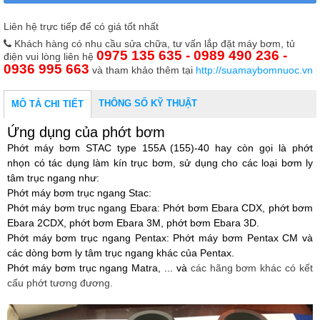
Liên hệ trực tiếp để có giá tốt nhất
Khách hàng có nhu cầu sửa chữa, tư vấn lắp đặt máy bơm, tủ
0975 135 635 - 0989 490 236 -
điện vui lòng liên hệ
0936 995 663
và tham khảo thêm tại
http://suamaybomnuoc.vn
THÔNG SỐ KỸ THUẬT
MÔ TẢ CHI TIẾT
Ứng dụng của phớt bơm
Phớt máy bơm STAC
type 155A (155)-40 hay còn gọi là phớt
nhọn có tác dụng làm kín trục bơm
sử dụng cho các loại bơm ly
,
tâm trục ngang như:
Phớt máy bơm trục ngang Stac:
Phớt máy bơm trục ngang Ebara: Phớt bơm Ebara CDX, phớt bơm
Ebara 2CDX, phớt bơm Ebara 3M, phớt bơm Ebara 3D.
Phớt máy bơm trục ngang Pentax: Phớt máy bơm Pentax CM và
các dòng bơm ly tâm trục ngang khác của Pentax.
Phớt máy bơm trục ngang Matra, ... và
các hãng bơm khác có kết
cấu phớt tương đương.