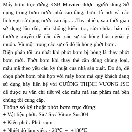
Máy bơm trục đứng KSB Movitec được người dùng Sử
dụng trong bơm nước nhà cao tầng, bơm lò hơi và các
lĩnh vực sử dụng nước cao áp......Tuy nhiên, sau thời gian
sử dụng lâu dài, nếu không kiểm tra, sửa chữa, bảo trì
thường xuyên dễ dẫn đến các sự cố hỏng hóc ngoài ý
muốn.
Và một trong các sự cố đó là hỏng phớt bơm.
Biện pháp tối ưu nhất khi phớt bơm bị hỏng là thay phớt
bơm mới.
Phớt
bơm khi thay thế cần đúng chủng loại,
mẫu mã theo yêu cầu kỹ thuật của nhà sản xuất. Do đó, để
chọn phớt bơm phù hợp với máy bơm mà quý khách đang
sử dụng hãy liên hệ với CƯỜNG THỊNH VƯƠNG JSC
để được tư vấn chi tiết về các mẫu mã sản phẩm mà bên
chúng tôi cung cấp.
Thông số kỹ thuật phớt bơm trục đứng:
+ Vật liệu phớt: Sic/ Sic/ Viton/ Sus304
+ Kiểu phớt: Phớt cụm
+ Nhiệt độ làm việc: - 20℃ ～ +180℃