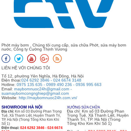
Phớt máy bơm , Chúng tôi cung cấp, sửa chữa Phớt, sửa máy bơm
nước, Công ty Cường Thịnh Vương
LIÊN HỆ VỚI CHÚNG TÔI
Tổ 12, phường Yên Nghĩa, Hà Đông, Hà Nội
Điện thoại:
024 6292 3846 - 024 6674 3148
Hotline:
0975 135 635 - 0989 490 236 - 0936 995 663
Email:
maybomnuoc24h@gmail.com -
suamaybomcongnghiep@gmail.com
Website:
http://maybomnuoc24h.com.vn/
SHOWROOM HÀ NỘI
XƯỞNG SỬA CHỮA
Địa chỉ:
Km số 03 Đường Phan
Địa chỉ:
Km số 03 Đường Phan Trọng
Trọng Tuệ, Xã Thanh Liệt, Huyện
Tuệ, Xã Thanh Liệt, Huyện Thanh Trì,
Thanh Trì, TP. Hà Nội (Trong
TP. Hà Nội (Trong Tổng Kho Kim Khí
Tổng Kho Kim Khí Số 1)
Số 1)
Điện thoại:
024 6292 3846 - 024 6674