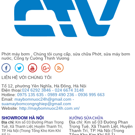
Phớt máy bơm , Chúng tôi cung cấp, sửa chữa Phớt, sửa máy bơm
nước, Công ty Cường Thịnh Vương
LIÊN HỆ VỚI CHÚNG TÔI
Tổ 12, phường Yên Nghĩa, Hà Đông, Hà Nội
Điện thoại:
024 6292 3846 - 024 6674 3148
Hotline:
0975 135 635 - 0989 490 236 - 0936 995 663
Email:
maybomnuoc24h@gmail.com -
suamaybomcongnghiep@gmail.com
Website:
http://maybomnuoc24h.com.vn/
SHOWROOM HÀ NỘI
XƯỞNG SỬA CHỮA
Địa chỉ:
Km số 03 Đường Phan
Địa chỉ:
Km số 03 Đường Phan Trọng
Trọng Tuệ, Xã Thanh Liệt, Huyện
Tuệ, Xã Thanh Liệt, Huyện Thanh Trì,
Thanh Trì, TP. Hà Nội (Trong
TP. Hà Nội (Trong Tổng Kho Kim Khí
Tổng Kho Kim Khí Số 1)
Số 1)