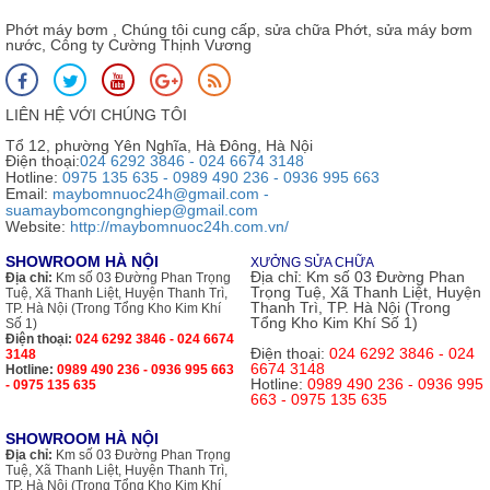
Phớt máy bơm , Chúng tôi cung cấp, sửa chữa Phớt, sửa máy bơm
nước, Công ty Cường Thịnh Vương
LIÊN HỆ VỚI CHÚNG TÔI
Tổ 12, phường Yên Nghĩa, Hà Đông, Hà Nội
Điện thoại:
024 6292 3846 - 024 6674 3148
Hotline:
0975 135 635 - 0989 490 236 - 0936 995 663
Email:
maybomnuoc24h@gmail.com -
suamaybomcongnghiep@gmail.com
Website:
http://maybomnuoc24h.com.vn/
SHOWROOM HÀ NỘI
XƯỞNG SỬA CHỮA
Địa chỉ:
Km số 03 Đường Phan
Địa chỉ:
Km số 03 Đường Phan Trọng
Trọng Tuệ, Xã Thanh Liệt, Huyện
Tuệ, Xã Thanh Liệt, Huyện Thanh Trì,
Thanh Trì, TP. Hà Nội (Trong
TP. Hà Nội (Trong Tổng Kho Kim Khí
Tổng Kho Kim Khí Số 1)
Số 1)
Điện thoại:
024 6292 3846 - 024 6674
Điện thoại:
024 6292 3846 - 024
3148
6674 3148
Hotline:
0989 490 236 - 0936 995 663
Hotline:
0989 490 236 - 0936 995
- 0975 135 635
663 - 0975 135 635
SHOWROOM HÀ NỘI
Địa chỉ:
Km số 03 Đường Phan Trọng
Tuệ, Xã Thanh Liệt, Huyện Thanh Trì,
TP. Hà Nội (Trong Tổng Kho Kim Khí