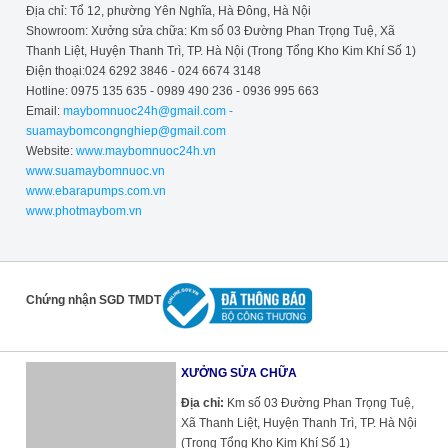
Địa chỉ: Tổ 12, phường Yên Nghĩa, Hà Đông, Hà Nội
Showroom: Xưởng sửa chữa: Km số 03 Đường Phan Trọng Tuệ, Xã
Thanh Liệt, Huyện Thanh Trì, TP. Hà Nội (Trong Tổng Kho Kim Khí Số 1)
Điện thoại:024 6292 3846 - 024 6674 3148
Hotline: 0975 135 635 - 0989 490 236 - 0936 995 663
Email:
maybomnuoc24h@gmail.com -
suamaybomcongnghiep@gmail.com
Website:
www.maybomnuoc24h.vn
www.suamaybomnuoc.vn
www.ebarapumps.com.vn
www.photmaybom.vn
Chứng nhận SGD TMDT
XƯỞNG SỬA CHỮA
Địa chỉ:
Km số 03 Đường Phan Trọng Tuệ,
Xã Thanh Liệt, Huyện Thanh Trì, TP. Hà Nội
(Trong Tổng Kho Kim Khí Số 1)