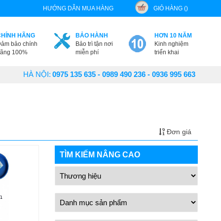
HƯỚNG DẪN MUA HÀNG
GIỎ HÀNG ()
CHÍNH HÃNG
BẢO HÀNH
HƠN 10 NĂM
ảm bảo chính
Bảo trì tận nơi
Kinh nghiệm
ãng 100%
miễn phí
triển khai
HÀ NỘI:
0975 135 635 - 0989 490 236 - 0936 995 663
Đơn giá
TÌM KIẾM NÂNG CAO