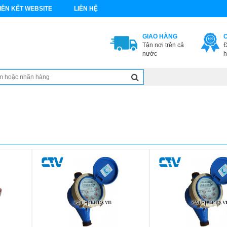
IÊN KẾT WEBSITE
LIÊN HỆ
GIAO HÀNG
Tận nơi trên cả
Đ
nước
h