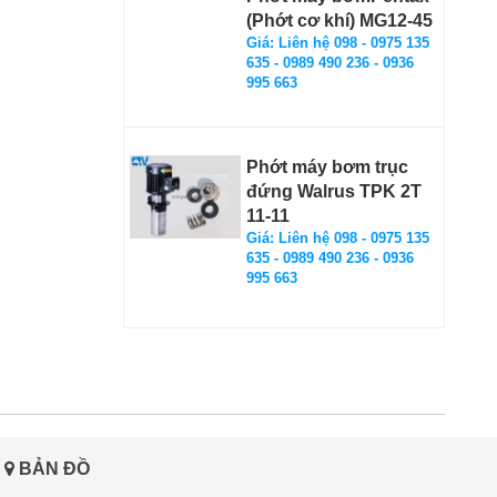
(Phớt cơ khí) MG12-45
Giá: Liên hệ 098 - 0975 135
635 - 0989 490 236 - 0936
995 663
Phớt máy bơm trục
đứng Walrus TPK 2T
11-11
Giá: Liên hệ 098 - 0975 135
635 - 0989 490 236 - 0936
995 663
BẢN ĐỒ