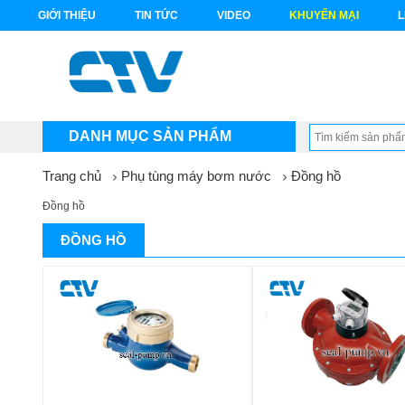
GIỚI THIỆU
TIN TỨC
VIDEO
KHUYẾN MẠI
L
DANH MỤC SẢN PHẨM
Trang chủ
Phụ tùng máy bơm nước
Đồng hồ
Đồng hồ
ĐỒNG HỒ