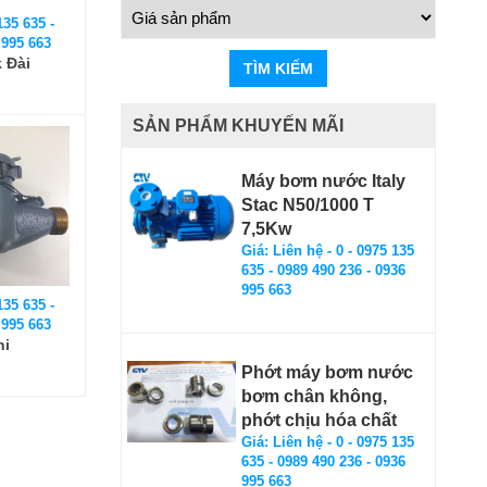
135 635 -
 995 663
 Đài
TÌM KIẾM
SẢN PHẨM KHUYẾN MÃI
Máy bơm nước Italy
Stac N50/1000 T
7,5Kw
Giá: Liên hệ - 0 - 0975 135
635 - 0989 490 236 - 0936
995 663
135 635 -
 995 663
hi
Phớt máy bơm nước
bơm chân không,
phớt chịu hóa chất
Giá: Liên hệ - 0 - 0975 135
635 - 0989 490 236 - 0936
995 663